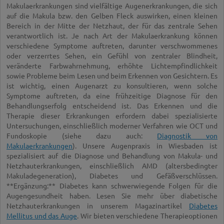
Makulaerkrankungen sind vielfältige Augenerkrankungen, die sich
auf die Makula bzw. den Gelben Fleck auswirken, einen kleinen
Bereich in der Mitte der Netzhaut, der für das zentrale Sehen
verantwortlich ist. Je nach Art der Makulaerkrankung können
verschiedene Symptome auftreten, darunter verschwommenes
oder verzerrtes Sehen, ein Gefühl von zentraler Blindheit,
veränderte Farbwahrnehmung, erhöhte Lichtempfindlichkeit
sowie Probleme beim Lesen und beim Erkennen von Gesichtern. Es
ist wichtig, einen Augenarzt zu konsultieren, wenn solche
Symptome auftreten, da eine frühzeitige Diagnose für den
Behandlungserfolg entscheidend ist. Das Erkennen und die
Therapie dieser Erkrankungen erfordern dabei spezialisierte
Untersuchungen, einschließlich moderner Verfahren wie OCT und
Fundoskopie (siehe dazu auch:
Diagnostik von
Makulaerkrankungen
). Unsere Augenpraxis in Wiesbaden ist
spezialisiert auf die Diagnose und Behandlung von Makula- und
Netzhauterkrankungen, einschließlich AMD (altersbedingter
Makuladegeneration), Diabetes und Gefäßverschlüssen.
**Ergänzung:** Diabetes kann schwerwiegende Folgen für die
Augengesundheit haben. Lesen Sie mehr über diabetische
Netzhauterkrankungen in unserem Magazinartikel
Diabetes
Mellitus und das Auge
. Wir bieten verschiedene Therapieoptionen