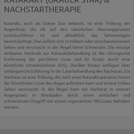
festlegen zu können (siehe dazu auch:
Diagnostik
NACHSTARTHERAPIE
Glaukom (Grüner Star)
). Neben der konservativen
Glaukombehandlung (z.B. Augentropfen, orale Einnahme
Katarakt, auch als Grauer Star bekannt, ist eine Trübung der
von Medikamenten) bieten wir auch folgende moderne
Augenlinse, die oft auf den natürlichen Alterungsprozess
Lasertherapien zur Behandlung des Glaukoms an:
zurückzuführen ist und allmählich das Sehvermögen
beeinträchtigt. Dies äußert sich in trübem oder verschwommenem
Sehen und verursacht in der Regel keine Schmerzen. Die einzige
wirksame Methode zur Kataraktbehandlung ist die chirurgische
Entfernung der getrübten Linse und ihr Ersatz durch eine
künstliche Intraokularlinse (IOL). Darüber hinaus verfügen über
umfangreiche Erfahrung in der Laserbehandlung des Nachstars. Ein
Nachstar ist eine Trübung, die nach einer Kataraktoperation hinter
der künstlichen Linse des Auges auftreten kann und erneut trübes
Sehen verursacht. In der Regel kann ein Nachstar in unserer
Augenpraxis in Wiesbaden durch einen einfachen und
schmerzlosen Eingriff mit einem sogenannten YAG-Laser behoben
werden.